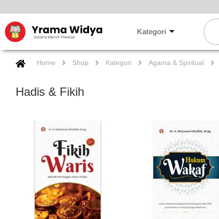
Lewati
ke
Sear
konten
Kategori
Home
Shop
Kategori
Agama & Spiritual
Hadis & Fikih