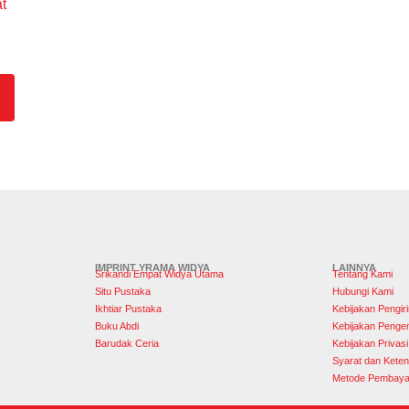
t
IMPRINT YRAMA WIDYA
LAINNYA
Srikandi Empat Widya Utama
Tentang Kami
Situ Pustaka
Hubungi Kami
Ikhtiar Pustaka
Kebijakan Pengir
Buku Abdi
Kebijakan Penge
Barudak Ceria
Kebijakan Privasi
Syarat dan Keten
Metode Pembaya