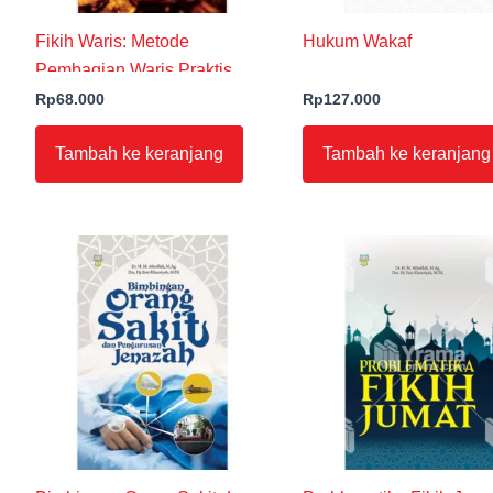
Fikih Waris: Metode
Hukum Wakaf
Pembagian Waris Praktis
Rp
68.000
Rp
127.000
Tambah ke keranjang
Tambah ke keranjang