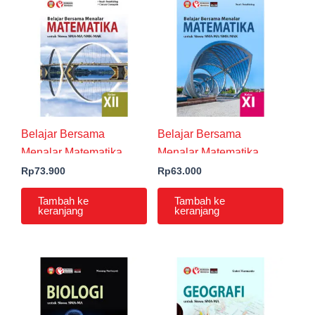
Belajar Bersama
Belajar Bersama
Menalar Matematika
Menalar Matematika
untuk Siswa SMA-
untuk Siswa SMA-
Rp
73.900
Rp
63.000
MA/SMK-MAK Kelas XII
MA/SMK-MAK Kelas XI
Tambah ke
Tambah ke
keranjang
keranjang