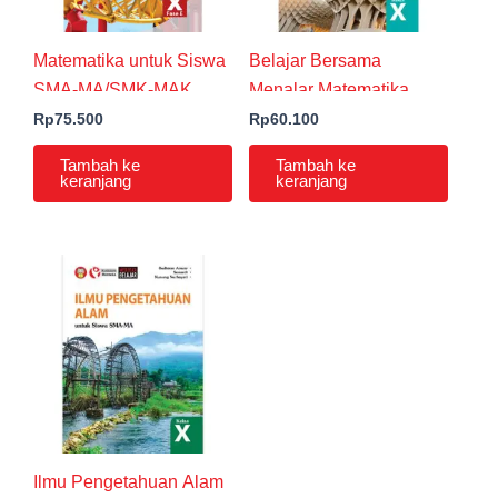
Matematika untuk Siswa
Belajar Bersama
SMA-MA/SMK-MAK
Menalar Matematika
Kelas X Fase E
untuk Siswa SMA-
Rp
75.500
Rp
60.100
MA/SMK-MAK Kelas X
Tambah ke
Tambah ke
keranjang
keranjang
Ilmu Pengetahuan Alam