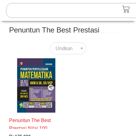
Lewati
Search
Car
ke
konten
Penuntun The Best Prestasi
Urutkan
Penuntun The Best
Prestasi Nilai 100