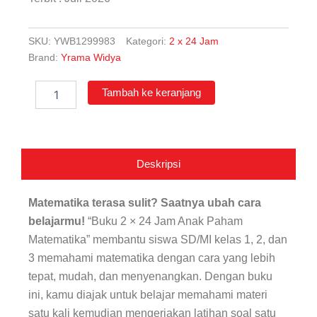
SKU:
YWB1299983
Kategori:
2 x 24 Jam
Brand:
Yrama Widya
Kuantitas
Tambah ke keranjang
2
×
24
Jam
Anak
Deskripsi
Paham
Matematika
Kelas
Matematika terasa sulit? Saatnya ubah cara
1-
belajarmu!
“Buku 2 × 24 Jam Anak Paham
2-
Matematika” membantu siswa SD/MI kelas 1, 2, dan
3
SD
3 memahami matematika dengan cara yang lebih
tepat, mudah, dan menyenangkan. Dengan buku
ini, kamu diajak untuk belajar memahami materi
satu kali kemudian mengerjakan latihan soal satu