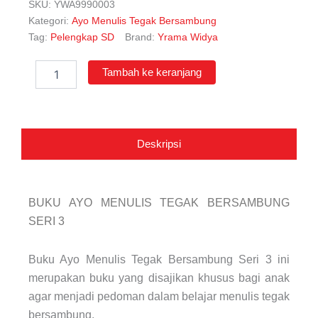
SKU:
YWA9990003
Kategori:
Ayo Menulis Tegak Bersambung
Tag:
Pelengkap SD
Brand:
Yrama Widya
Kuantitas
Tambah ke keranjang
Ayo
Menulis
Tegak
Bersambung
Seri
Deskripsi
3
BUKU AYO MENULIS TEGAK BERSAMBUNG
SERI 3
Buku Ayo Menulis Tegak Bersambung Seri 3 ini
merupakan buku yang disajikan khusus bagi anak
agar menjadi pedoman dalam belajar menulis tegak
bersambung.