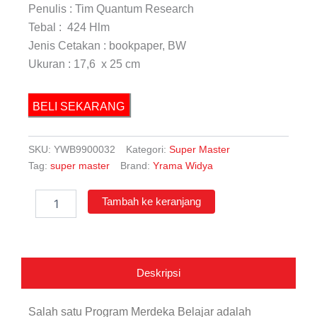
Penulis : Tim Quantum Research
Tebal : 424 Hlm
Jenis Cetakan : bookpaper, BW
Ukuran : 17,6 x 25 cm
BELI SEKARANG
SKU:
YWB9900032
Kategori:
Super Master
Tag:
super master
Brand:
Yrama Widya
Kuantitas
Tambah ke keranjang
Super
Master
Persiapan
dan
Pendalaman
Deskripsi
Materi
US/USP
SD/MI
Salah satu Program Merdeka Belajar adalah