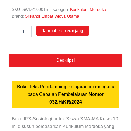
SKU:
SWD2100015
Kategori:
Kurikulum Merdeka
Brand:
Srikandi Empat Widya Utama
Kuantitas
Tambah ke keranjang
IPS-
Sosiologi
untuk
Siswa
SMA-
Deskripsi
MA
Kelas
10
Buku Teks Pendamping Pelajaran ini mengacu
pada Capaian Pembelajaran
Nomor
032/H/KR/2024
Buku IPS-Sosiologi untuk Siswa SMA-MA Kelas 10
ini disusun berdasarkan Kurikulum Merdeka yang