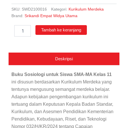
SKU:
SWD2100016
Kategori:
Kurikulum Merdeka
Brand:
Srikandi Empat Widya Utama
Kuantitas
Tambah ke keranjang
Sosiologi
untuk
Siswa
SMA-
MA
Deskripsi
Kelas
11
Buku Sosiologi untuk Siswa SMA-MA Kelas 11
ini disusun berdasarkan Kurikulum Merdeka yang
tentunya mengusung semangat merdeka belajar.
Adapun kebijakan pengembangan kurikulum ini
tertuang dalam Keputusan Kepala Badan Standar,
Kurikulum, dan Asesmen Pendidikan Kementerian
Pendidikan, Kebudayaan, Riset, dan Teknologi
Nomor 032/H/KR/2024 tentang Capaian