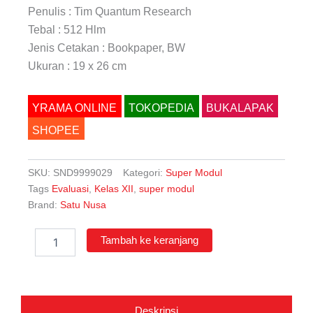
Penulis : Tim Quantum Research
Tebal : 512 Hlm
Jenis Cetakan : Bookpaper, BW
Ukuran : 19 x 26 cm
YRAMA ONLINE
TOKOPEDIA
BUKALAPAK
SHOPEE
SKU:
SND9999029
Kategori:
Super Modul
Tags
Evaluasi
,
Kelas XII
,
super modul
Brand:
Satu Nusa
Kuantitas
Tambah ke keranjang
Super
Modul
Pembelajaran
Cara
Bimbel
Deskripsi