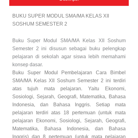
SMA/MA
Kelas
XII
BUKU SUPER MODUL SMA/MA KELAS XII
Soshum
SOSHUM SEMESTER 2
Semester
2
Buku Super Modul SMA/MA Kelas XII Soshum
Semester 2 ini disusun sebagai buku pelengkap
pelajaran di sekolah agar siswa lebih memahami
konsep dasar.
Buku Super Modul Pembelajaran Cara Bimbel
SMA/MA Kelas XII Soshum Semester 2 ini terdiri
atas tujuh mata pelajaran. Yaitu Ekonomi,
Sosiologi, Sejarah, Geografi, Matematika, Bahasa
Indonesia, dan Bahasa Inggris. Setiap mata
pelajaran terdiri atas 18 pertemuan (untuk mata
pelajaran Ekonomi, Sosiologi, Sejarah, Geografi,
Matematika, Bahasa Indonesia, dan Bahasa
Inggris) dan 8 pertemuan (untuk mata pelajaran