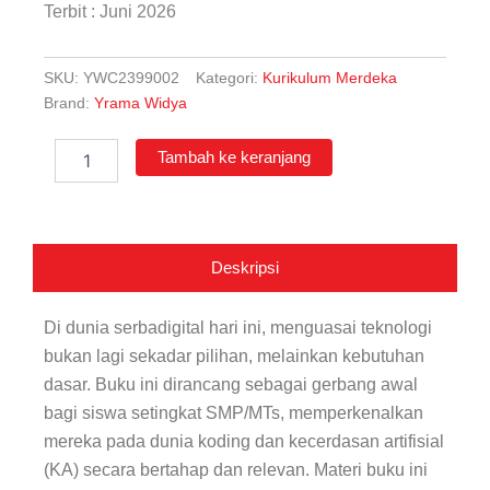
Terbit : Juni 2026
SKU:
YWC2399002
Kategori:
Kurikulum Merdeka
Brand:
Yrama Widya
Kuantitas
Tambah ke keranjang
Koding
&
Kecerdasan
Artifisial
untuk
Deskripsi
Siswa
SMP/MTs
Kelas
Di dunia serbadigital hari ini, menguasai teknologi
8
bukan lagi sekadar pilihan, melainkan kebutuhan
(Pembelajaran
dasar. Buku ini dirancang sebagai gerbang awal
Mendalam)
bagi siswa setingkat SMP/MTs, memperkenalkan
mereka pada dunia koding dan kecerdasan artifisial
(KA) secara bertahap dan relevan. Materi buku ini