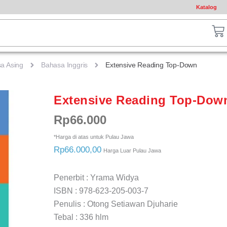
Katalog
ch
Ca
a Asing
Bahasa Inggris
Extensive Reading Top-Down
Extensive Reading Top-Dow
Rp
66.000
*Harga di atas untuk Pulau Jawa
Rp66.000,00
Harga Luar Pulau Jawa
Penerbit : Yrama Widya
ISBN : 978-623-205-003-7
Penulis : Otong Setiawan Djuharie
Tebal : 336 hlm