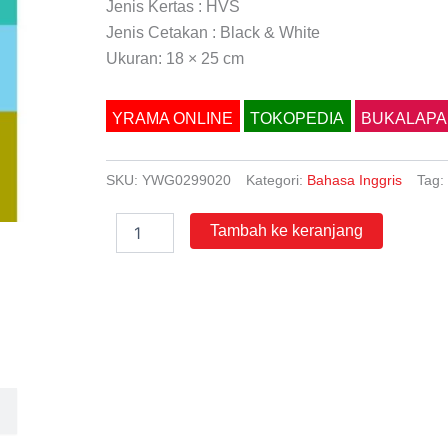
Jenis Kertas : HVS
Jenis Cetakan : Black & White
Ukuran: 18 × 25 cm
YRAMA ONLINE
TOKOPEDIA
BUKALAPA
SKU:
YWG0299020
Kategori:
Bahasa Inggris
Tag:
Kuantitas
Tambah ke keranjang
Extensive
Reading
Top-
Down