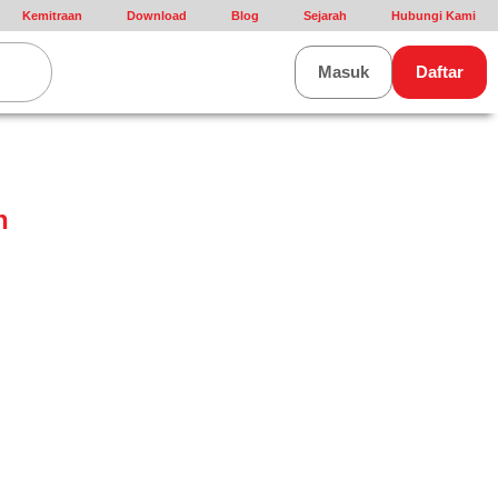
Kemitraan
Download
Blog
Sejarah
Hubungi Kami
rt
Masuk
Daftar
n