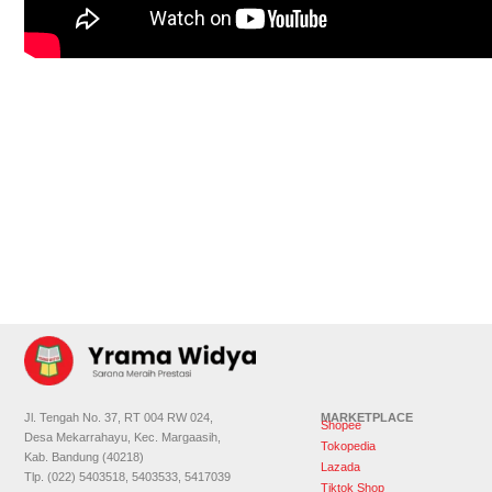
Jl. Tengah No. 37, RT 004 RW 024,
MARKETPLACE
Shopee
Desa Mekarrahayu, Kec. Margaasih,
Tokopedia
Kab. Bandung (40218)
Lazada
Tlp. (022) 5403518, 5403533, 5417039
Tiktok Shop