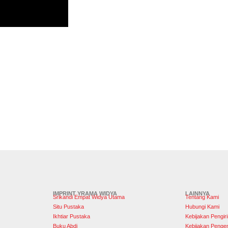
IMPRINT YRAMA WIDYA
LAINNYA
Srikandi Empat Widya Utama
Tentang Kami
Situ Pustaka
Hubungi Kami
Ikhtiar Pustaka
Kebijakan Pengir
Buku Abdi
Kebijakan Penge