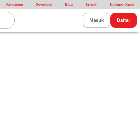
Kemitraan
Download
Blog
Sejarah
Hubungi Kami
rt
Masuk
Daftar