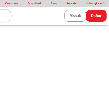
Kemitraan
Download
Blog
Sejarah
Hubungi Kami
rt
Masuk
Daftar