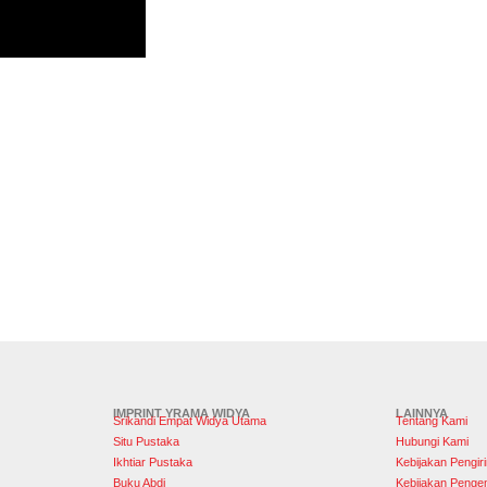
IMPRINT YRAMA WIDYA
LAINNYA
Srikandi Empat Widya Utama
Tentang Kami
Situ Pustaka
Hubungi Kami
Ikhtiar Pustaka
Kebijakan Pengir
Buku Abdi
Kebijakan Penge