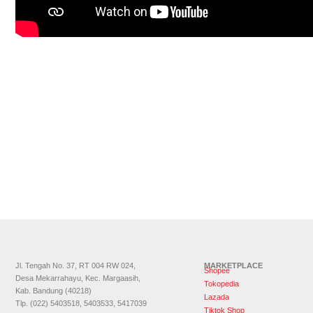
Jl. Tengah No. 37, RT 004 RW 024,
MARKETPLACE
Shopee
Desa Mekarrahayu, Kec. Margaasih,
Tokopedia
Kab. Bandung (40218)
Lazada
Tlp. (022) 5403518, 5403533, 5417039
Tiktok Shop