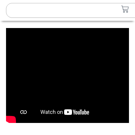
Lewati
Search
Car
ke
konten