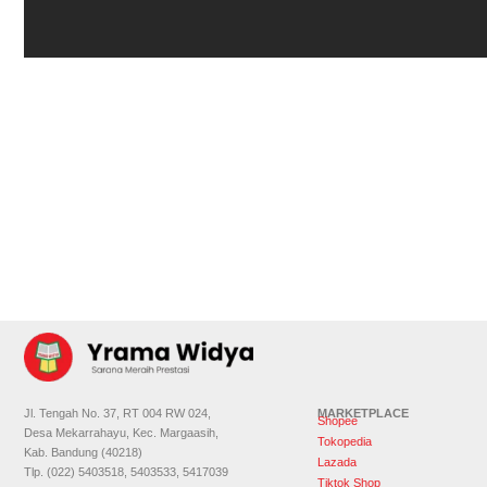
Jl. Tengah No. 37, RT 004 RW 024,
MARKETPLACE
Shopee
Desa Mekarrahayu, Kec. Margaasih,
Tokopedia
Kab. Bandung (40218)
Lazada
Tlp. (022) 5403518, 5403533, 5417039
Tiktok Shop