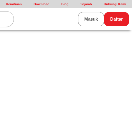
Kemitraan
Download
Blog
Sejarah
Hubungi Kami
rt
Masuk
Daftar