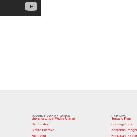
IMPRINT YRAMA WIDYA
LAINNYA
Srikandi Empat Widya Utama
Tentang Kami
Situ Pustaka
Hubungi Kami
Ikhtiar Pustaka
Kebijakan Pengir
Buku Abdi
Kebijakan Penge