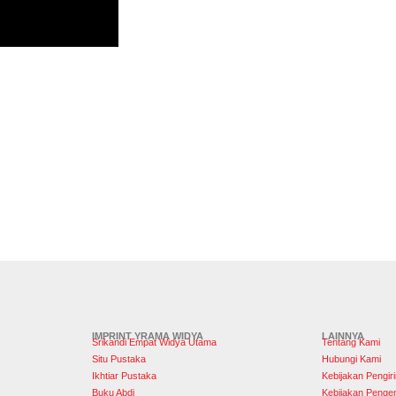
IMPRINT YRAMA WIDYA
LAINNYA
Srikandi Empat Widya Utama
Tentang Kami
Situ Pustaka
Hubungi Kami
Ikhtiar Pustaka
Kebijakan Pengir
Buku Abdi
Kebijakan Penge