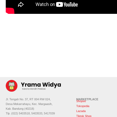
Jl. Tengah No. 37, RT 004 RW 024,
MARKETPLACE
Shopee
Desa Mekarrahayu, Kec. Margaasih,
Tokopedia
Kab. Bandung (40218)
Lazada
Tlp. (022) 5403518, 5403533, 5417039
Tiktok Shop