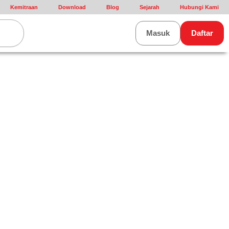
Kemitraan
Download
Blog
Sejarah
Hubungi Kami
rt
Masuk
Daftar