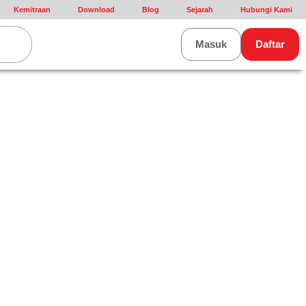
Kemitraan
Download
Blog
Sejarah
Hubungi Kami
rt
Masuk
Daftar