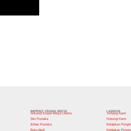
IMPRINT YRAMA WIDYA
LAINNYA
Srikandi Empat Widya Utama
Tentang Kami
Situ Pustaka
Hubungi Kami
Ikhtiar Pustaka
Kebijakan Pengir
Buku Abdi
Kebijakan Penge