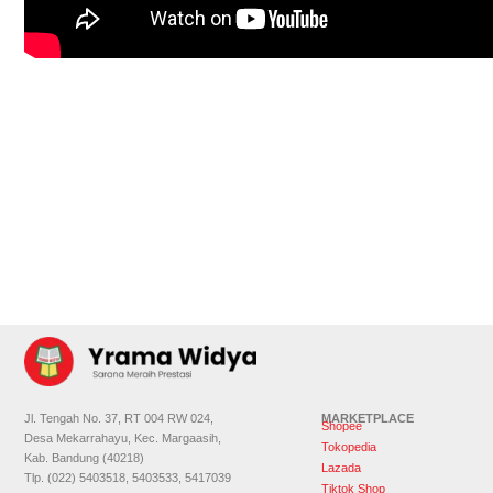
Jl. Tengah No. 37, RT 004 RW 024,
MARKETPLACE
Shopee
Desa Mekarrahayu, Kec. Margaasih,
Tokopedia
Kab. Bandung (40218)
Lazada
Tlp. (022) 5403518, 5403533, 5417039
Tiktok Shop