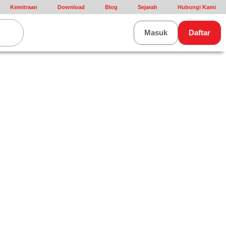
Kemitraan
Download
Blog
Sejarah
Hubungi Kami
rt
Masuk
Daftar