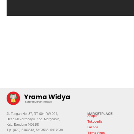
Jl. Tengah No. 37, RT 004 RW 024,
MARKETPLACE
Shopee
Desa Mekarrahayu, Kec. Margaasih,
Tokopedia
Kab. Bandung (40218)
Lazada
Tlp. (022) 5403518, 5403533, 5417039
Tiktok Shop