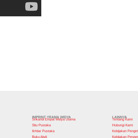
IMPRINT YRAMA WIDYA
LAINNYA
Srikandi Empat Widya Utama
Tentang Kami
Situ Pustaka
Hubungi Kami
Ikhtiar Pustaka
Kebijakan Pengir
Buku Abdi
Kebijakan Penge