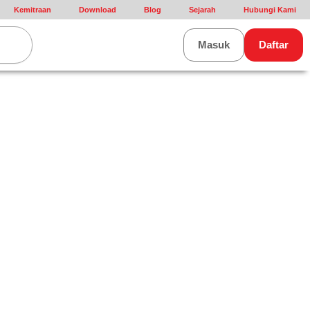
Kemitraan
Download
Blog
Sejarah
Hubungi Kami
rt
Masuk
Daftar