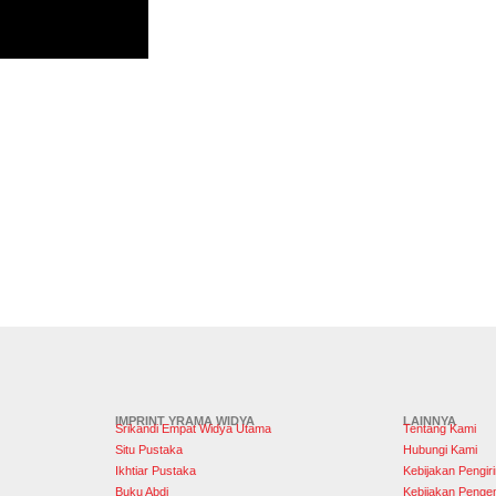
IMPRINT YRAMA WIDYA
LAINNYA
Srikandi Empat Widya Utama
Tentang Kami
Situ Pustaka
Hubungi Kami
Ikhtiar Pustaka
Kebijakan Pengir
Buku Abdi
Kebijakan Penge