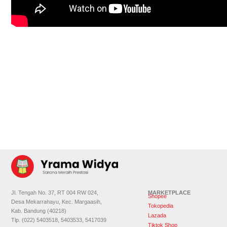
Jl. Tengah No. 37, RT 004 RW 024,
MARKETPLACE
Shopee
Desa Mekarrahayu, Kec. Margaasih,
Tokopedia
Kab. Bandung (40218)
Lazada
Tlp. (022) 5403518, 5403533, 5417039
Tiktok Shop