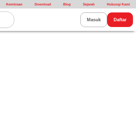
Kemitraan
Download
Blog
Sejarah
Hubungi Kami
rt
Masuk
Daftar