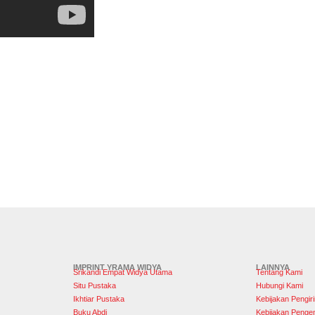
IMPRINT YRAMA WIDYA
LAINNYA
Srikandi Empat Widya Utama
Tentang Kami
Situ Pustaka
Hubungi Kami
Ikhtiar Pustaka
Kebijakan Pengir
Buku Abdi
Kebijakan Penge