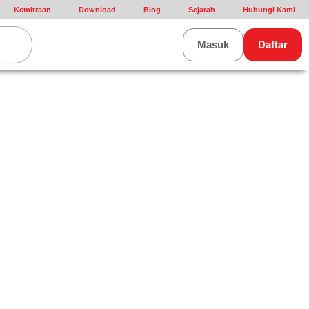
Kemitraan
Download
Blog
Sejarah
Hubungi Kami
rt
Masuk
Daftar