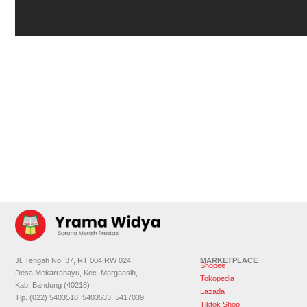
Jl. Tengah No. 37, RT 004 RW 024,
MARKETPLACE
Shopee
Desa Mekarrahayu, Kec. Margaasih,
Tokopedia
Kab. Bandung (40218)
Lazada
Tlp. (022) 5403518, 5403533, 5417039
Tiktok Shop