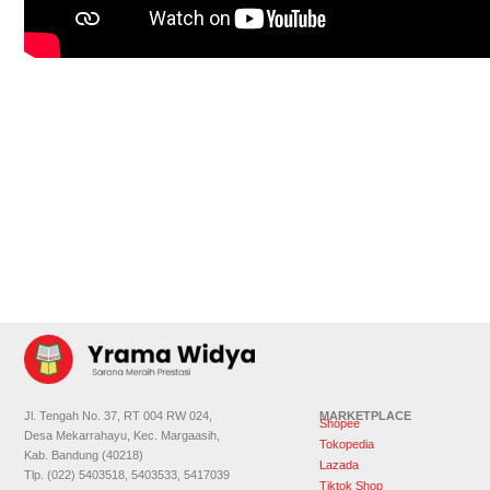
Jl. Tengah No. 37, RT 004 RW 024,
MARKETPLACE
Shopee
Desa Mekarrahayu, Kec. Margaasih,
Tokopedia
Kab. Bandung (40218)
Lazada
Tlp. (022) 5403518, 5403533, 5417039
Tiktok Shop