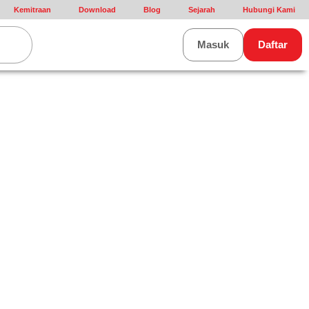
Kemitraan
Download
Blog
Sejarah
Hubungi Kami
rt
Masuk
Daftar