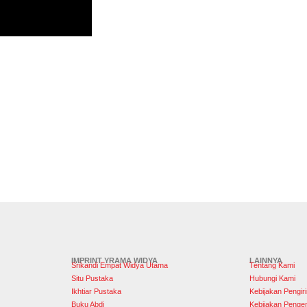
IMPRINT YRAMA WIDYA
LAINNYA
Srikandi Empat Widya Utama
Tentang Kami
Situ Pustaka
Hubungi Kami
Ikhtiar Pustaka
Kebijakan Pengir
Buku Abdi
Kebijakan Penge