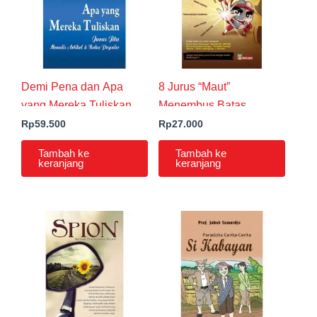
Demi Pena dan Apa
8 Jurus “Maut”
yang Mereka Tuliskan
Menembus Batas
Keajaiban Daya Ingat
Rp
59.500
Rp
27.000
Tambah ke
Tambah ke
keranjang
keranjang