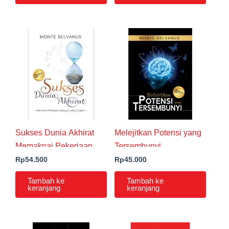
Sukses Dunia Akhirat
Melejitkan Potensi yang
Memaknai Pekerjaan
Tersembunyi
Sebagai Ladang Ibadah
Rp
54.500
Rp
45.000
Tambah ke
Tambah ke
keranjang
keranjang