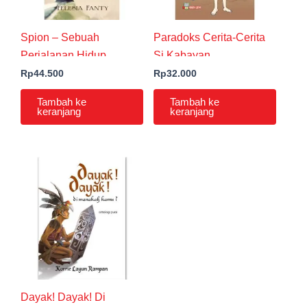
Spion – Sebuah
Paradoks Cerita-Cerita
Perjalanan Hidup
Si Kabayan
Felesia Fanty
Rp
44.500
Rp
32.000
Tambah ke
Tambah ke
keranjang
keranjang
Dayak! Dayak! Di