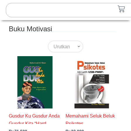
Lewati
Search
Car
ke
konten
Buku Motivasi
Urutkan
Gusdur Ku Gusdur Anda
Memahami Seluk Beluk
Gusdur Kita “Hard
Psikotes