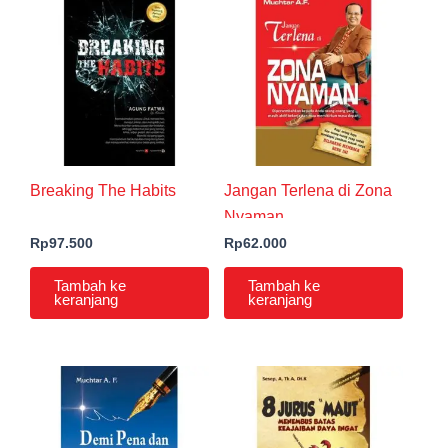
Breaking The Habits
Jangan Terlena di Zona
Nyaman
Rp
97.500
Rp
62.000
Tambah ke
Tambah ke
keranjang
keranjang