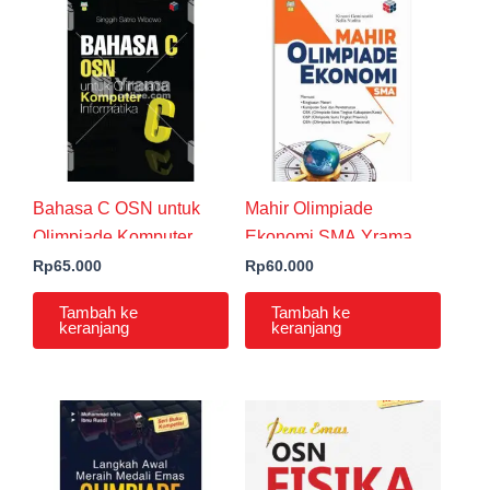
Bahasa C OSN untuk
Mahir Olimpiade
Olimpiade Komputer
Ekonomi SMA Yrama
Informatika
Widya
Rp
65.000
Rp
60.000
Tambah ke
Tambah ke
keranjang
keranjang