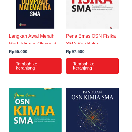
Langkah Awal Meraih
Pena Emas OSN Fisika
Medali Emas Olimpiade
SMA Seri Buku
Matematika SMA
Kompetisi
Rp
55.000
Rp
97.500
Tambah ke
Tambah ke
keranjang
keranjang