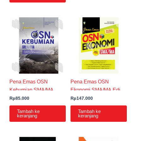
Pena Emas OSN
Pena Emas OSN
Kebumian SMA/MA
Ekonomi SMA/MA Edisi
Kedua Seri Buku
Rp
85.000
Rp
147.000
Kompetisi
Tambah ke
Tambah ke
keranjang
keranjang