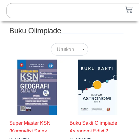
Lewati
Search
Car
ke
konten
Buku Olimpiade
Urutkan
Super Master KSN
Buku Sakti Olimpiade
(Kompetisi Sains
Astronomi Edisi 2