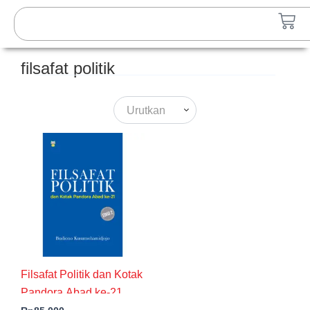
Lewati
Search
Car
ke
konten
filsafat politik
Urutkan
Filsafat Politik dan Kotak
Pandora Abad ke-21