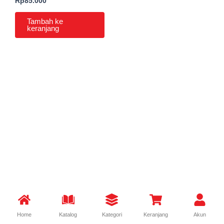
Edisi 2
Rp
85.000
Tambah ke
keranjang
Home
Katalog
Kategori
Keranjang
Akun