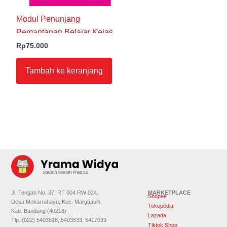
Modul Penunjang
Pemantapan Belajar Kelas IX
Semester 2
Rp
75.000
Tambah ke keranjang
Jl. Tengah No. 37, RT 004 RW 024,
MARKETPLACE
Shopee
Desa Mekarrahayu, Kec. Margaasih,
Tokopedia
Kab. Bandung (40218)
Lazada
Tlp. (022) 5403518, 5403533, 5417039
Tiktok Shop