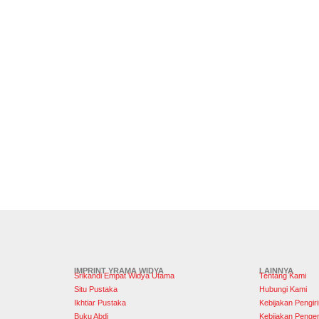
IMPRINT YRAMA WIDYA
LAINNYA
Srikandi Empat Widya Utama
Tentang Kami
Situ Pustaka
Hubungi Kami
Ikhtiar Pustaka
Kebijakan Pengir
Buku Abdi
Kebijakan Penge