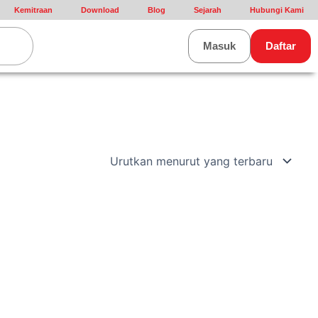
Kemitraan
Download
Blog
Sejarah
Hubungi Kami
rt
Masuk
Daftar