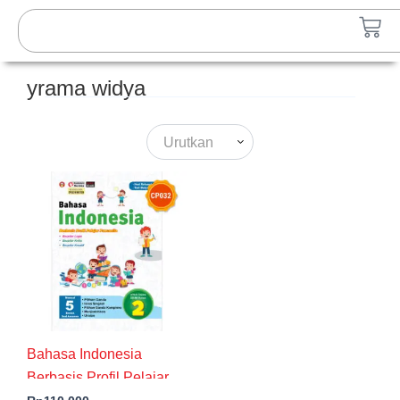
Lewati
Search
Car
ke
konten
yrama widya
Urutkan
Bahasa Indonesia
Berbasis Profil Pelajar