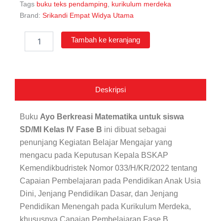
Tags
buku teks pendamping
,
kurikulum merdeka
Brand:
Srikandi Empat Widya Utama
Kuantitas
Tambah ke keranjang
Ayo
Berkreasi
Matematika
untuk
Siswa
Deskripsi
SD/MI
Kelas
IV
Buku
Ayo Berkreasi Matematika untuk siswa
Fase
SD/MI Kelas IV Fase B
ini dibuat sebagai
B
penunjang Kegiatan Belajar Mengajar yang
mengacu pada Keputusan Kepala BSKAP
Kemendikbudristek Nomor 033/H/KR/2022 tentang
Capaian Pembelajaran pada Pendidikan Anak Usia
Dini, Jenjang Pendidikan Dasar, dan Jenjang
Pendidikan Menengah pada Kurikulum Merdeka,
khususnya Capaian Pembelajaran Fase B.