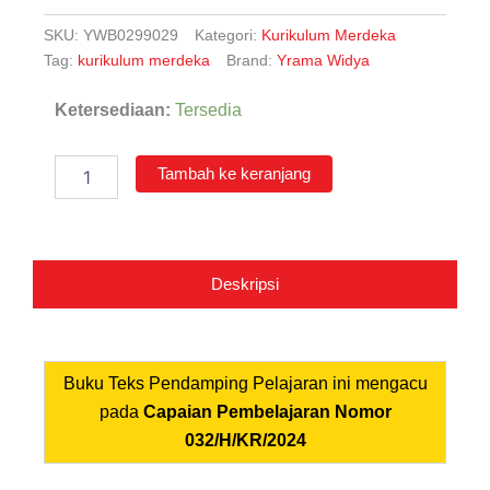
SKU:
YWB0299029
Kategori:
Kurikulum Merdeka
Tag:
kurikulum merdeka
Brand:
Yrama Widya
Kuantitas
Ketersediaan:
Tersedia
Bahasa
Inggris
untuk
Tambah ke keranjang
SD/MI
Kelas
4
Deskripsi
Buku Teks Pendamping Pelajaran ini mengacu
pada
Capaian Pembelajaran Nomor
032/H/KR/2024