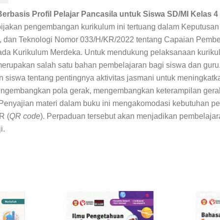
Kelas
rbasis Profil Pelajar Pancasila
untuk Siswa SD/MI Kelas 4
4
jakan pengembangan kurikulum ini tertuang dalam Keputusan
, dan Teknologi Nomor 033/H/KR/2022 tentang Capaian Pembel
da Kurikulum Merdeka. Untuk mendukung pelaksanaan kurikulum
 merupakan salah satu bahan pembelajaran bagi siswa dan guru
siswa tentang pentingnya aktivitas jasmani untuk meningkatkan
ngembangkan pola gerak, mengembangkan keterampilan gerak, 
. Penyajian materi dalam buku ini mengakomodasi kebutuhan pem
R (
QR code
). Perpaduan tersebut akan menjadikan pembelajaran 
i.