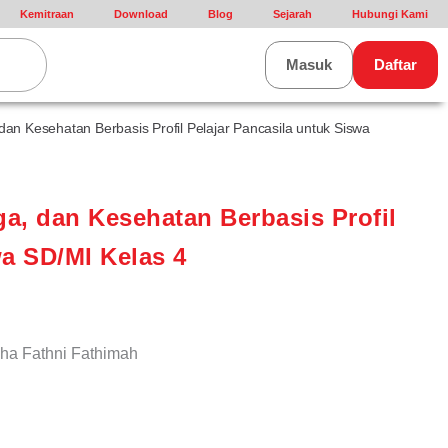
Kemitraan
Download
Blog
Sejarah
Hubungi Kami
rt
Masuk
Daftar
an Kesehatan Berbasis Profil Pelajar Pancasila untuk Siswa
a, dan Kesehatan Berbasis Profil
wa SD/MI Kelas 4
isha Fathni Fathimah