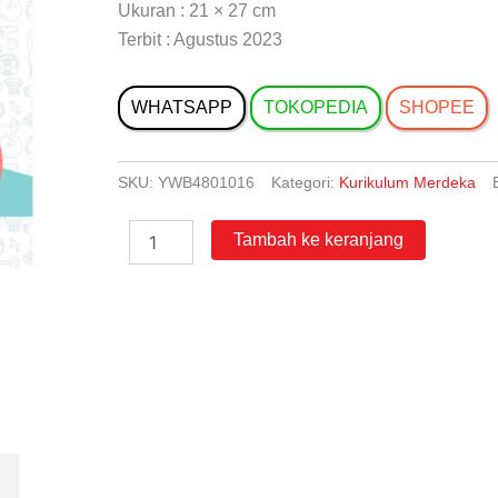
Ukuran : 21 × 27 cm
Terbit : Agustus 2023
WHATSAPP
TOKOPEDIA
SHOPEE
SKU:
YWB4801016
Kategori:
Kurikulum Merdeka
Kuantitas
Tambah ke keranjang
Pendidikan
Jasmani,
Olahraga,
dan
Kesehatan
Berbasis
Profil
Pelajar
Pancasila
untuk
Siswa
SD/MI