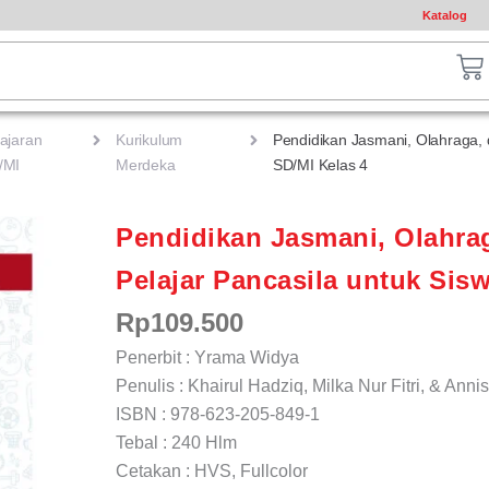
Katalog
ch
Ca
ajaran
Kurikulum
Pendidikan Jasmani, Olahraga, d
/MI
Merdeka
SD/MI Kelas 4
Pendidikan Jasmani, Olahrag
Pelajar Pancasila untuk Sis
Rp
109.500
Penerbit : Yrama Widya
Penulis : Khairul Hadziq, Milka Nur Fitri, & Ann
ISBN : 978-623-205-849-1
Tebal : 240 Hlm
Cetakan : HVS, Fullcolor