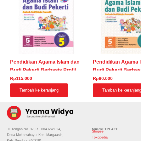
Pendidikan Agama Islam dan
Pendidikan Agama I
Budi Pekerti Berbasis Profil
Budi Pekerti Berbasi
Pelajar Pancasila untuk SD/MI
Pelajar Pancasila u
Rp
115.000
Rp
80.000
Kelas 5
Kelas 4
Tambah ke keranjang
Tambah ke keranjan
Jl. Tengah No. 37, RT 004 RW 024,
MARKETPLACE
Shopee
Desa Mekarrahayu, Kec. Margaasih,
Tokopedia
Kab. Bandung (40218)