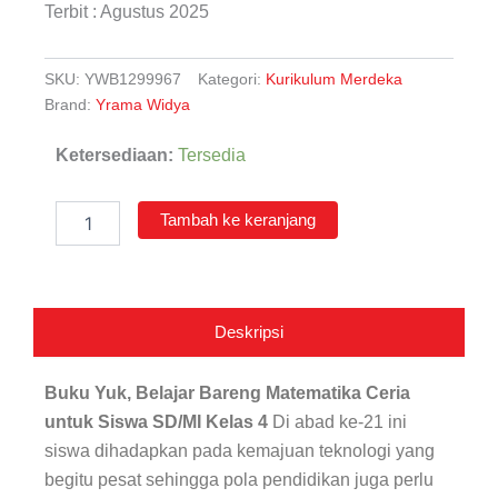
Terbit : Agustus 2025
SKU:
YWB1299967
Kategori:
Kurikulum Merdeka
Brand:
Yrama Widya
Kuantitas
Ketersediaan:
Tersedia
Yuk,
Belajar
Bareng
Tambah ke keranjang
Matematika
Ceria
untuk
Siswa
SD/MI
Deskripsi
Kelas
4
Buku Yuk, Belajar Bareng Matematika Ceria
untuk Siswa SD/MI Kelas 4
Di abad ke-21 ini
siswa dihadapkan pada kemajuan teknologi yang
begitu pesat sehingga pola pendidikan juga perlu