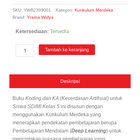
SKU:
YWB2399001
Kategori:
Kurikulum Merdeka
Brand:
Yrama Widya
Kuantitas
Ketersediaan:
Tersedia
Koding
&
Kecerdasan
Tambah ke keranjang
Artifisial
untuk
Siswa
SD/MI
Kelas
Deskripsi
5
Buku
Koding dan KA (Kecerdasan Artifisial) untuk
Siswa SD/MI Kelas 5
ini disusun dengan
menggunakan Kurikulum Merdeka yang
menerapkan pendekatan pembelajaran berupa
Pembelajaran Mendalam (
Deep Learning
) untuk
menciptakan suasana pembelajaran yang