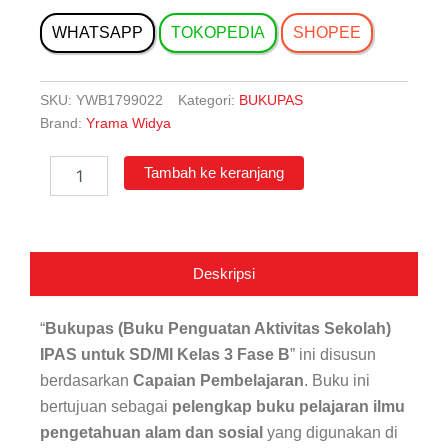
WHATSAPP
TOKOPEDIA
SHOPEE
SKU:
YWB1799022
Kategori:
BUKUPAS
Brand:
Yrama Widya
Kuantitas
Tambah ke keranjang
Bukupas
IPAS
untuk
SD/MI
Kelas
Deskripsi
3
Fase
B
“
Bukupas (Buku Penguatan Aktivitas Sekolah)
IPAS untuk SD/MI Kelas 3 Fase B
” ini disusun
berdasarkan
Capaian Pembelajaran
. Buku ini
bertujuan sebagai
pelengkap buku pelajaran ilmu
pengetahuan alam dan sosial
yang digunakan di