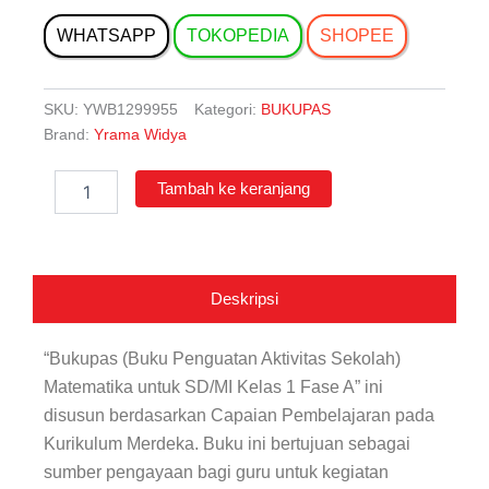
WHATSAPP
TOKOPEDIA
SHOPEE
SKU:
YWB1299955
Kategori:
BUKUPAS
Brand:
Yrama Widya
Kuantitas
Tambah ke keranjang
Bukupas
Matematika
untuk
SD/MI
Kelas
Deskripsi
1
Fase
A
“Bukupas (Buku Penguatan Aktivitas Sekolah)
Matematika untuk SD/MI Kelas 1 Fase A” ini
disusun berdasarkan Capaian Pembelajaran pada
Kurikulum Merdeka. Buku ini bertujuan sebagai
sumber pengayaan bagi guru untuk kegiatan