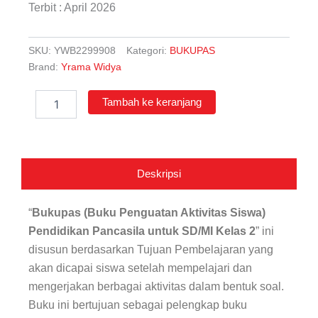
Terbit : April 2026
SKU:
YWB2299908
Kategori:
BUKUPAS
Brand:
Yrama Widya
Kuantitas
Tambah ke keranjang
Bukupas
Pendidikan
Pancasila
untuk
SD/MI
Deskripsi
Kelas
2
(Pendekatan
“
Bukupas (Buku Penguatan Aktivitas Siswa)
Deep
Pendidikan Pancasila untuk SD/MI Kelas 2
” ini
Learning)
disusun berdasarkan Tujuan Pembelajaran yang
akan dicapai siswa setelah mempelajari dan
mengerjakan berbagai aktivitas dalam bentuk soal.
Buku ini bertujuan sebagai pelengkap buku