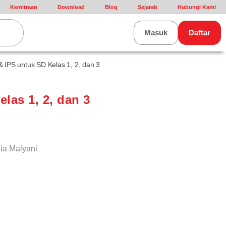
Kemitraan
Download
Blog
Sejarah
Hubungi Kami
rt
Masuk
Daftar
& IPS untuk SD Kelas 1, 2, dan 3
las 1, 2, dan 3
Lia Malyani