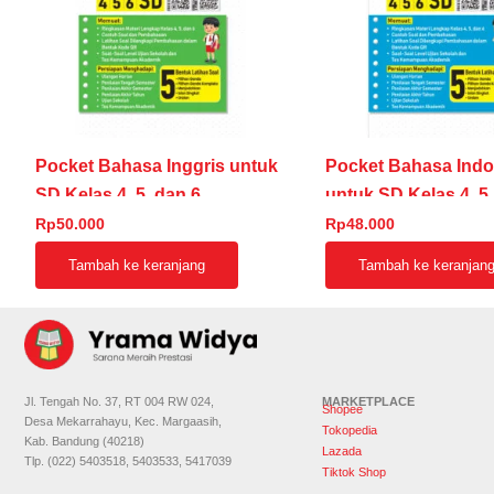
Pocket Bahasa Inggris untuk
Pocket Bahasa Indo
SD Kelas 4, 5, dan 6
untuk SD Kelas 4, 5,
Rp
50.000
Rp
48.000
Tambah ke keranjang
Tambah ke keranjan
Jl. Tengah No. 37, RT 004 RW 024,
MARKETPLACE
Shopee
Desa Mekarrahayu, Kec. Margaasih,
Tokopedia
Kab. Bandung (40218)
Lazada
Tlp. (022) 5403518, 5403533, 5417039
Tiktok Shop