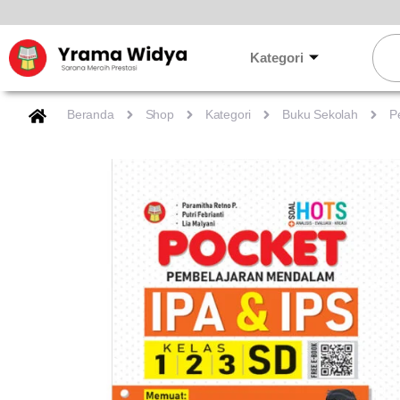
Lewati
ke
Sear
konten
Kategori
Beranda
Shop
Kategori
Buku Sekolah
P