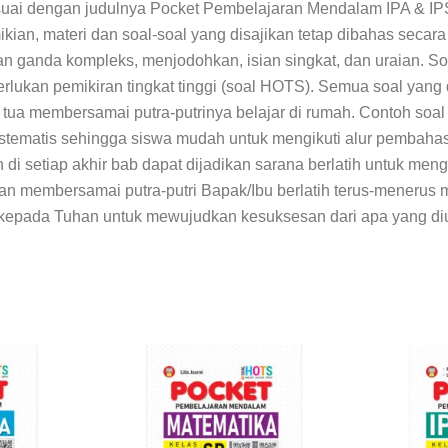
uai dengan judulnya Pocket Pembelajaran Mendalam IPA & IP
an, materi dan soal-soal yang disajikan tetap dibahas secara
lihan ganda kompleks, menjodohkan, isian singkat, dan uraian. S
lukan pemikiran tingkat tinggi (soal HOTS). Semua soal yang d
ua membersamai putra-putrinya belajar di rumah. Contoh so
sistematis sehingga siswa mudah untuk mengikuti alur pemba
n di setiap akhir bab dapat dijadikan sarana berlatih untuk m
an membersamai putra-putri Bapak/Ibu berlatih terus-menerus 
 kepada Tuhan untuk mewujudkan kesuksesan dari apa yang d