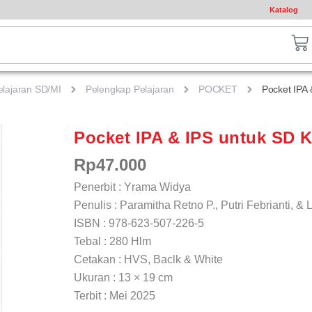
Katalog
ch
Ca
elajaran SD/MI
Pelengkap Pelajaran
POCKET
Pocket IPA 
Pocket IPA & IPS untuk SD Ke
Rp
47.000
Penerbit : Yrama Widya
Penulis : Paramitha Retno P., Putri Febrianti, & 
ISBN : 978-623-507-226-5
Tebal : 280 Hlm
Cetakan : HVS, Baclk & White
Ukuran : 13 × 19 cm
Terbit : Mei 2025