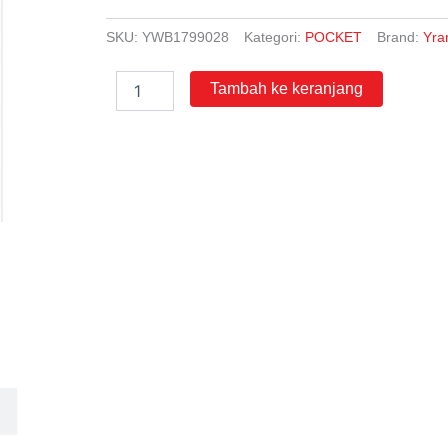
SKU:
YWB1799028
Kategori:
POCKET
Brand:
Yra
Kuantitas
Tambah ke keranjang
Pocket
IPA
&
IPS
untuk
SD
Kelas
1,
2,
dan
3