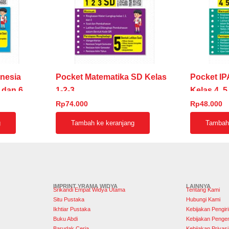
nesia
Pocket Matematika SD Kelas
Pocket IP
 dan 6
1-2-3
Kelas 4, 5
Rp
74.000
Rp
48.000
g
Tambah ke keranjang
Tambah 
IMPRINT YRAMA WIDYA
LAINNYA
Srikandi Empat Widya Utama
Tentang Kami
Situ Pustaka
Hubungi Kami
Ikhtiar Pustaka
Kebijakan Pengir
Buku Abdi
Kebijakan Penge
Barudak Ceria
Kebijakan Privasi