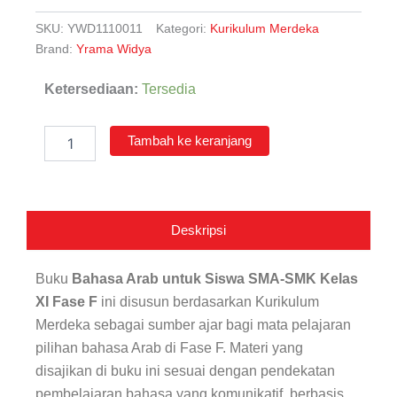
SKU:
YWD1110011
Kategori:
Kurikulum Merdeka
Brand:
Yrama Widya
Kuantitas
Ketersediaan:
Tersedia
Bahasa
Arab
untuk
Tambah ke keranjang
Siswa
SMA-
SMK
Kelas
XI
Deskripsi
Fase
F
Buku
Bahasa Arab untuk Siswa SMA-SMK Kelas
XI Fase F
ini disusun berdasarkan Kurikulum
Merdeka sebagai sumber ajar bagi mata pelajaran
pilihan bahasa Arab di Fase F. Materi yang
disajikan di buku ini sesuai dengan pendekatan
pembelajaran bahasa yang komunikatif, berbasis