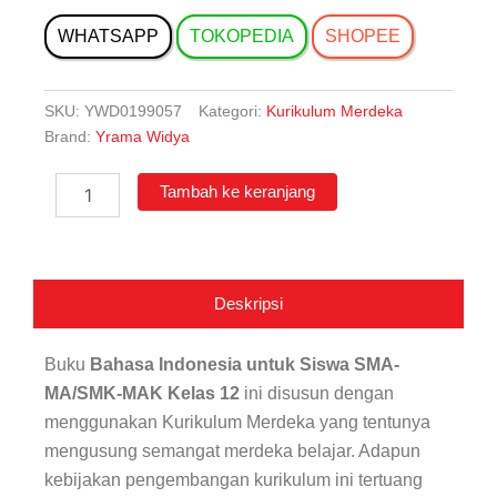
WHATSAPP
TOKOPEDIA
SHOPEE
SKU:
YWD0199057
Kategori:
Kurikulum Merdeka
Brand:
Yrama Widya
Kuantitas
Tambah ke keranjang
Bahasa
Indonesia
untuk
Siswa
SMA-
Deskripsi
MA/SMK-
MAK
Kelas
Buku
Bahasa Indonesia untuk Siswa SMA-
12
MA/SMK-MAK Kelas 12
ini disusun dengan
menggunakan Kurikulum Merdeka yang tentunya
mengusung semangat merdeka belajar. Adapun
kebijakan pengembangan kurikulum ini tertuang