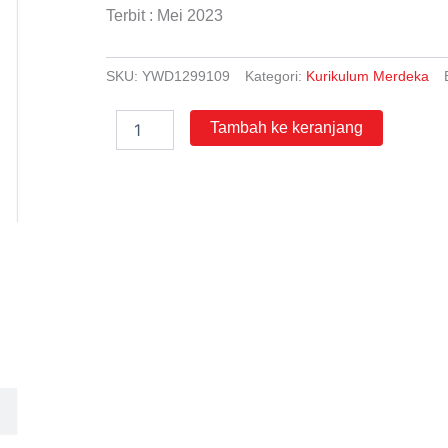
Terbit : Mei 2023
SKU:
YWD1299109
Kategori:
Kurikulum Merdeka
Kuantitas
Tambah ke keranjang
Belajar
Bersama
Menalar
Matematika
Lanjutan
untuk
Siswa
SMA-
MA
Kelas
11