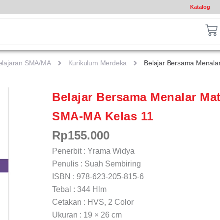
Katalog
ch
Ca
elajaran SMA/MA
Kurikulum Merdeka
Belajar Bersama Menala
Belajar Bersama Menalar Ma
SMA-MA Kelas 11
Rp
155.000
Penerbit : Yrama Widya
Penulis : Suah Sembiring
ISBN : 978-623-205-815-6
Tebal : 344 Hlm
Cetakan : HVS, 2 Color
Ukuran : 19 × 26 cm