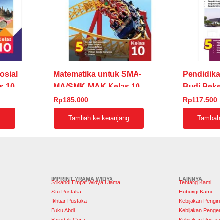
osial
Matematika untuk SMA-
Pendidik
s 10
MA/SMK-MAK Kelas 10
Budi Peke
SMA Kela
Rp
185.000
Rp
117.500
g
Tambah ke keranjang
Tambah 
IMPRINT YRAMA WIDYA
LAINNYA
Srikandi Empat Widya Utama
Tentang Kami
Situ Pustaka
Hubungi Kami
Ikhtiar Pustaka
Kebijakan Pengir
Buku Abdi
Kebijakan Penge
Barudak Ceria
Kebijakan Privasi