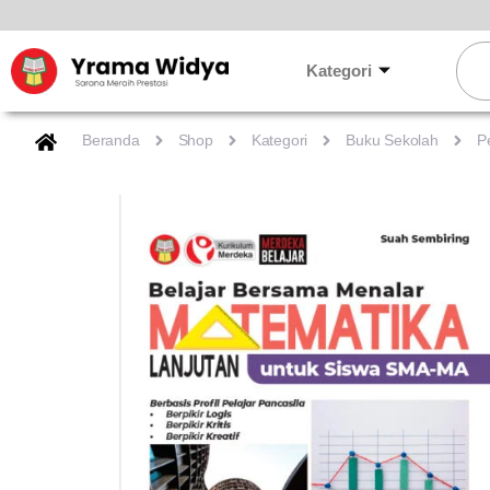
Lewati
ke
Sear
konten
Kategori
Beranda
Shop
Kategori
Buku Sekolah
P