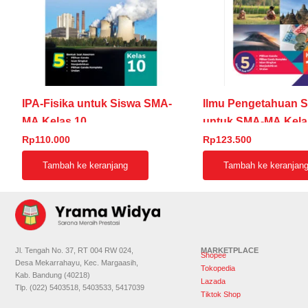
IPA-Fisika untuk Siswa SMA-
Ilmu Pengetahuan S
MA Kelas 10
untuk SMA-MA Kela
Rp
110.000
Rp
123.500
Tambah ke keranjang
Tambah ke keranjan
Jl. Tengah No. 37, RT 004 RW 024,
MARKETPLACE
Shopee
Desa Mekarrahayu, Kec. Margaasih,
Tokopedia
Kab. Bandung (40218)
Lazada
Tlp. (022) 5403518, 5403533, 5417039
Tiktok Shop