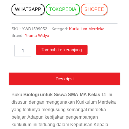
WHATSAPP
TOKOPEDIA
SHOPEE
SKU:
YWD1599052
Kategori:
Kurikulum Merdeka
Brand:
Yrama Widya
Kuantitas
Tambah ke keranjang
Biologi
untuk
Siswa
SMA-
MA
Deskripsi
Kelas
11
Buku
Biologi untuk Siswa SMA-MA Kelas 11
ini
disusun dengan menggunakan Kurikulum Merdeka
yang tentunya mengusung semangat merdeka
belajar. Adapun kebijakan pengembangan
kurikulum ini tertuang dalam Keputusan Kepala