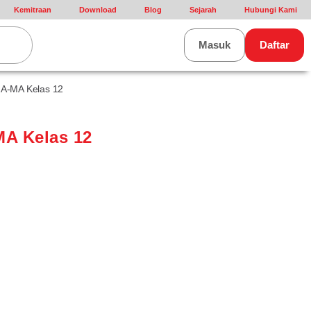
Kemitraan
Download
Blog
Sejarah
Hubungi Kami
rt
Masuk
Daftar
A-MA Kelas 12
A Kelas 12