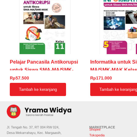
Pelajar Pancasila Antikorupsi
Informatika untuk 
untuk Siswa SMA-MA/SMK-
MA/SMK-MAK Kelas
MAK Kelas 11
Rp
57.500
Rp
171.000
Tambah ke keranjang
Tambah ke keranjan
Jl. Tengah No. 37, RT 004 RW 024,
MARKETPLACE
Shopee
Desa Mekarrahayu, Kec. Margaasih,
Tokopedia