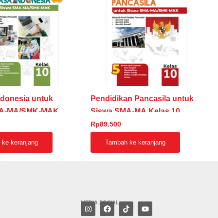
donesia untuk
Pendidikan Pancasila untuk
MA-MA/SMK-MAK
Siswa SMA-MA Kelas 10
Rp
89.500
ke keranjang
Tambah ke keranjang
MEDIA SOSIAL
I
F
T
Y
n
a
i
o