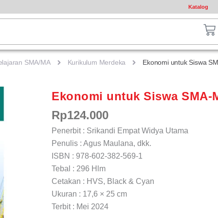
Katalog
ch
Ca
elajaran SMA/MA
Kurikulum Merdeka
Ekonomi untuk Siswa SM
Ekonomi untuk Siswa SMA-M
Rp
124.000
Penerbit : Srikandi Empat Widya Utama
Penulis : Agus Maulana, dkk.
ISBN : 978-602-382-569-1
Tebal : 296 Hlm
Cetakan : HVS, Black & Cyan
Ukuran : 17,6 × 25 cm
Terbit : Mei 2024