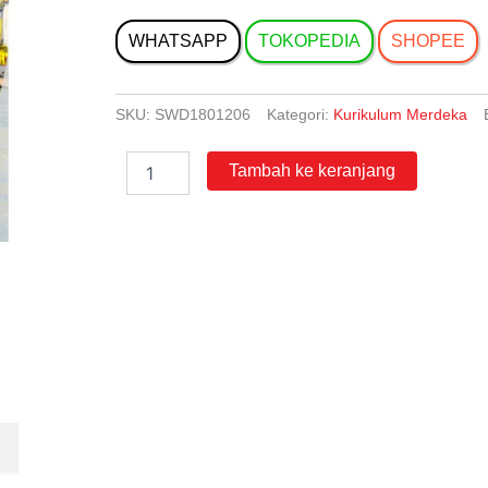
WHATSAPP
TOKOPEDIA
SHOPEE
SKU:
SWD1801206
Kategori:
Kurikulum Merdeka
Kuantitas
Tambah ke keranjang
Ekonomi
untuk
Siswa
SMA-
MA
Kelas
12