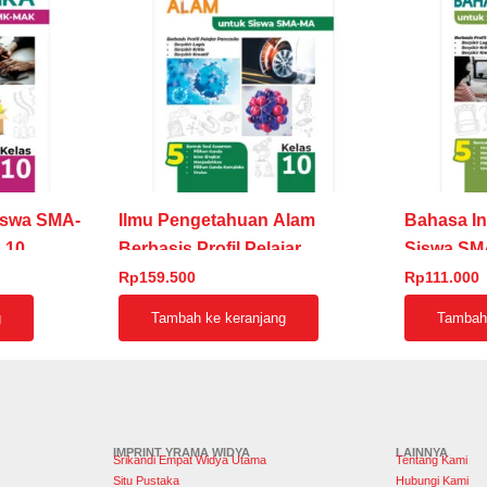
Siswa SMA-
Ilmu Pengetahuan Alam
Bahasa In
 10
Berbasis Profil Pelajar
Siswa S
Pancasila untuk Siswa SMA-
Kelas 10
Rp
159.500
Rp
111.000
MA Kelas 10
g
Tambah ke keranjang
Tambah 
IMPRINT YRAMA WIDYA
LAINNYA
Srikandi Empat Widya Utama
Tentang Kami
Situ Pustaka
Hubungi Kami