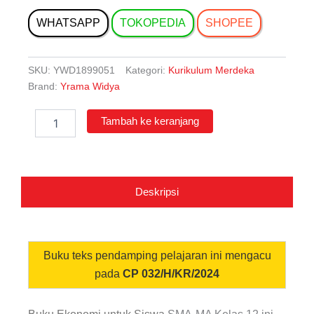
WHATSAPP
TOKOPEDIA
SHOPEE
SKU:
YWD1899051
Kategori:
Kurikulum Merdeka
Brand:
Yrama Widya
Kuantitas
Tambah ke keranjang
Ekonomi
untuk
Siswa
SMA-
MA
Deskripsi
Kelas
12
Buku teks pendamping pelajaran ini mengacu
pada
CP 032/H/KR/2024