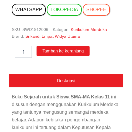
WHATSAPP
TOKOPEDIA
SHOPEE
SKU:
SWD1912006
Kategori:
Kurikulum Merdeka
Brand:
Srikandi Empat Widya Utama
Kuantitas
Tambah ke keranjang
Sejarah
untuk
Siswa
SMA-
MA
Deskripsi
Kelas
11
Buku
Sejarah
untuk Siswa SMA-MA Kelas 11
ini
disusun dengan menggunakan Kurikulum Merdeka
yang tentunya mengusung semangat merdeka
belajar. Adapun kebijakan pengembangan
kurikulum ini tertuang dalam Keputusan Kepala