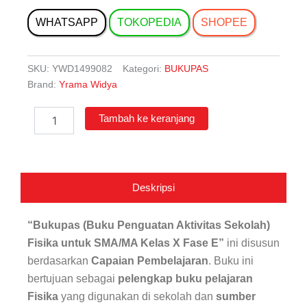
WHATSAPP
TOKOPEDIA
SHOPEE
SKU:
YWD1499082
Kategori:
BUKUPAS
Brand:
Yrama Widya
Kuantitas
Tambah ke keranjang
Bukupas
Fisika
SMA/MA
Kelas
X
Deskripsi
Fase
E
“Bukupas (Buku Penguatan Aktivitas Sekolah)
Fisika untuk SMA/MA Kelas X Fase E”
ini disusun
berdasarkan
Capaian Pembelajaran
. Buku ini
bertujuan sebagai
pelengkap buku pelajaran
Fisika
yang digunakan di sekolah dan
sumber