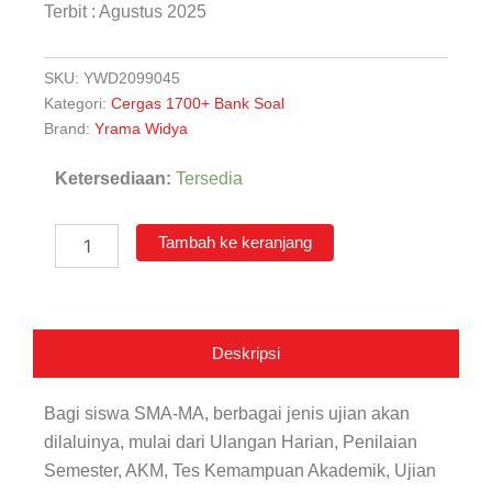
Terbit : Agustus 2025
SKU:
YWD2099045
Kategori:
Cergas 1700+ Bank Soal
Brand:
Yrama Widya
Kuantitas
Ketersediaan:
Tersedia
Cergas
1700+
Bank
Tambah ke keranjang
Soal
Geografi
SMA-
MA
Kelas
Deskripsi
X-
XI-
Bagi siswa SMA-MA, berbagai jenis ujian akan
XII
dilaluinya, mulai dari Ulangan Harian, Penilaian
Semester, AKM, Tes Kemampuan Akademik, Ujian