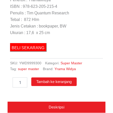
ISBN : 978-623-205-215-4
Penulis : Tim Quantum Research
Tebal : 872 Hlm
Jenis Cetakan : bookpaper, BW
Ukuran : 17,6 x 25 cm
BELI SEKARANG
SKU:
YWD9999300
Kategori:
Super Master
Tag:
super master
Brand:
Yrama Widya
Kuantitas
Tambah ke keranjang
Super
Master
Persiapan
US/USP
dan
Deskripsi
Pendalaman