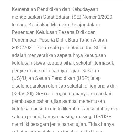
Materi
SBMPTN
Kementrian Pendidikan dan Kebudayaan
SMA/MA
mengeluarkan Surat Edaran (SE) Nomor 1/2020
Kelas
tentang Kebijakan Merdeka Belajar dalam
XII
Saintek
Penentuan Kelulusan Peserta Didik dan
Penerimaan Peserta Didik Baru Tahun Ajaran
2020/2021. Salah satu poin utama dari SE ini
adalah menyerahkan sepenuhnya keputusan
kelulusan siswa kepada pihak sekolah, termasuk
penyusunan soal ujiannya. Ujian Sekolah
(US)/Ujian Satuan Pendidikan (USP) tetap
diselenggarakan oleh tiap sekolah di jenjang akhir
(Kelas XII). Sesuai dengan namanya, mulai dari
pembuatan bahan ujian sampai menentukan
kelulusan peserta didik dikembalikan seutuhnya ke
satuan pendidikannya masing-masing. US/USP
memiliki beragam jenis bahan ujian. Tidak hanya
sebatas berbentuk ujian tertulis, pada Ujian