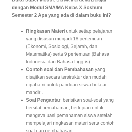
Kelas
dengan Modul SMA/MA Kelas X Soshum
X
Semester 2
Apa yang ada di dalam
buku ini
?
Soshum
Semester
2
Ringkasan Materi
untuk setiap pelajaran
yang disusun menjadi 18 pertemuan
(Ekonomi, Sosiologi, Sejarah, dan
Matematika) serta 9 pertemuan (Bahasa
Indonesia dan Bahasa Inggris).
Contoh soal dan Pembahasan
yang
disajikan secara terstruktur dan mudah
dipahami untuk panduan siswa belajar
mandiri.
Soal Pengantar
, berisikan soal-soal yang
bersifat pemahaman, bertujuan untuk
mengevaluasi pemahaman siswa setelah
mempelajari ringkasan materi serta contoh
soal dan pembahasan.