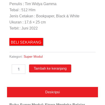
Penulis : Tim Widya Gamma
Tebal : 512 Hlm
Jenis Cetakan : Bookpaper, Black & White
Ukuran : 17,6 × 25 cm
Terbit : Juni 2022
BELI SEKARANG
Kategori:
Super Modul
Kuantitas
Tambah ke keranjang
Super
Modul:
Siswa
Merdeka
Belajar
Deskripsi
dengan
Modul
SMA/MA
Buku
Super Modul
: Siswa Merdeka Belajar