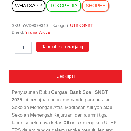
WHATSAPP
TOKOPEDIA
SHOPEE
SKU:
YWD9999340
Kategori:
UTBK SNBT
Brand:
Yrama Widya
Kuantitas
Tambah ke keranjang
Cergas
Bank
Soal
SNBT
2025
Deskripsi
Penyusunan Buku
Cergas Bank Soal SNBT
2025
ini bertujuan untuk memandu para pelajar
Sekolah Menengah Atas, Madrasah Alillyah atau
Sekolah Menengah Kejuruan dan alumni tiga
tahun sebelumnya kelas XII untuk mengikuti UTBK-
TPS dalam rangka dalam rangka menuju jenjang