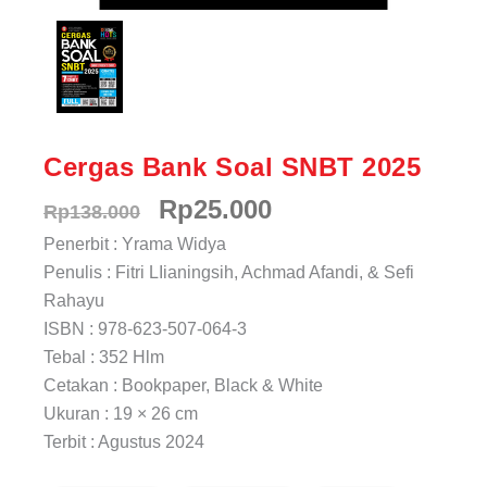
Cergas Bank Soal SNBT 2025
Harga
Harga
Rp
25.000
Rp
138.000
Penerbit : Yrama Widya
aslinya
saat
Penulis : Fitri LIianingsih, Achmad Afandi, & Sefi
adalah:
ini
Rahayu
ISBN : 978-623-507-064-3
Rp138.000.
adalah:
Tebal : 352 Hlm
Rp25.000.
Cetakan : Bookpaper, Black & White
Ukuran : 19 × 26 cm
Terbit : Agustus 2024