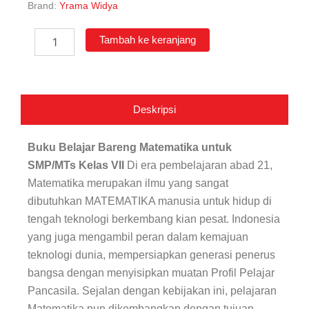
Brand:
Yrama Widya
Kuantitas
Tambah ke keranjang
Belajar
Bareng
Matematika
untuk
Siswa
Deskripsi
SMP/MTS
Kelas
VII
Buku Belajar Bareng Matematika untuk
SMP/MTs Kelas VII
Di era pembelajaran abad 21,
Matematika merupakan ilmu yang sangat
dibutuhkan MATEMATIKA manusia untuk hidup di
tengah teknologi berkembang kian pesat. Indonesia
yang juga mengambil peran dalam kemajuan
teknologi dunia, mempersiapkan generasi penerus
bangsa dengan menyisipkan muatan Profil Pelajar
Pancasila. Sejalan dengan kebijakan ini, pelajaran
Matematika pun dikembangkan dengan tujuan