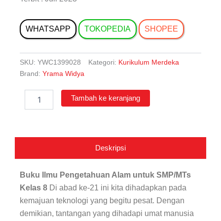
WHATSAPP
TOKOPEDIA
SHOPEE
SKU:
YWC1399028
Kategori:
Kurikulum Merdeka
Brand:
Yrama Widya
Kuantitas
Tambah ke keranjang
Ilmu
Pengetahuan
Alam
untuk
SMP/MTs
Deskripsi
Kelas
8
Buku Ilmu Pengetahuan Alam untuk SMP/MTs
Kelas 8
Di abad ke-21 ini kita dihadapkan pada
kemajuan teknologi yang begitu pesat. Dengan
demikian, tantangan yang dihadapi umat manusia